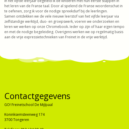
In het vijfde leerjaar begeleid ik de kinderen met hun eerste stappen in
het leren van de Franse taal. Door al spelend de Franse woordenschat in
te oefenen, zorg ik voor de nodige spreekdurf bij de leerlingen.
Samen ontdekken we de vele nieuwe leerstof van het vijfde leerjaar via
zelfstandige werktijd, duo- en groepswerk, voeren we onderzoeken en
leren we werken op onze Chromebook. Ieder op zijn of haar eigen tempo
en met de nodige begeleiding. Overigens werken we op regelmatig basis
aan de vrije expressietechnieken van Freinet in de vrije werktijd.
Contactgegevens
GO! Freinetschool De Mijlpaal
Koninksemsteenweg 174
3700 Tongeren