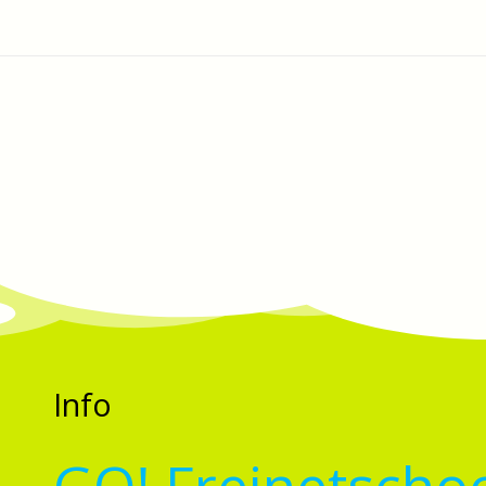
Info
GO! Freinetschoo